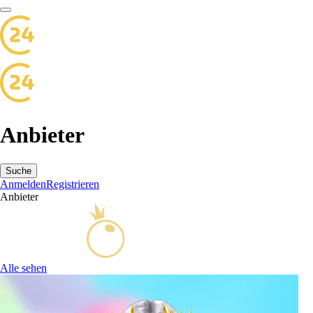
Anbieter
Suche
Anmelden
Registrieren
Anbieter
Alle sehen