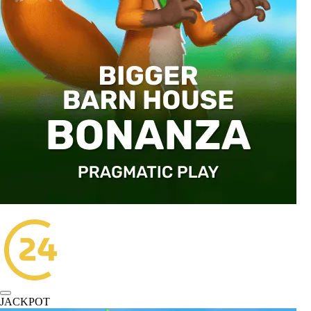
JACKPOT