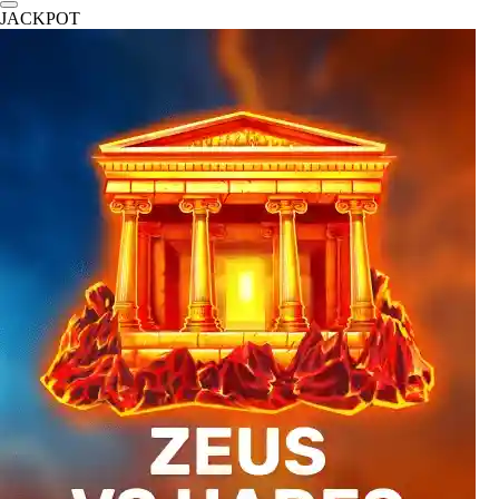
JACKPOT